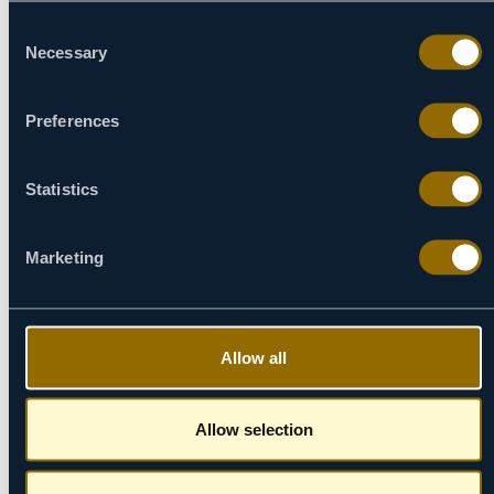
09/09
Consent
10/09
Necessary
Selection
11/09
12/09
Preferences
13/09
14/09
15/09
Statistics
16/09
17/09
18/09
Marketing
19/09
20/09
21/09
Allow all
22/09
23/09
24/09
Allow selection
25/09
26/09