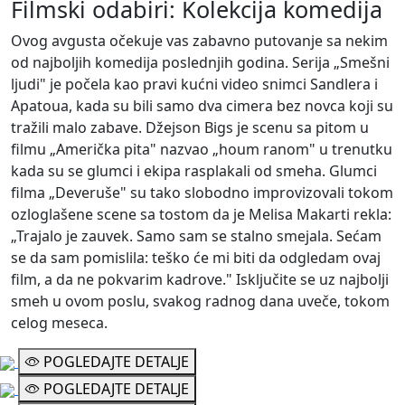
Filmski odabiri: Kolekcija
komedija
Ovog avgusta očekuje vas zabavno putovanje sa nekim
od najboljih komedija poslednjih godina. Serija „Smešni
ljudi" je počela kao pravi kućni video snimci Sandlera i
Apatoua, kada su bili samo dva cimera bez novca koji su
tražili malo zabave. Džejson Bigs je scenu sa pitom u
filmu „Američka pita" nazvao „houm ranom" u trenutku
kada su se glumci i ekipa rasplakali od smeha. Glumci
filma „Deveruše" su tako slobodno improvizovali tokom
ozloglašene scene sa tostom da je Melisa Makarti rekla:
„Trajalo je zauvek. Samo sam se stalno smejala. Sećam
se da sam pomislila: teško će mi biti da odgledam ovaj
film, a da ne pokvarim kadrove." Isključite se uz najbolji
smeh u ovom poslu, svakog radnog dana uveče, tokom
celog meseca.
POGLEDAJTE DETALJE
POGLEDAJTE DETALJE