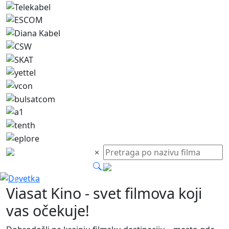
Devetka
Previous
Next
Viasat Kino
- svet filmova koji
vas očekuje!