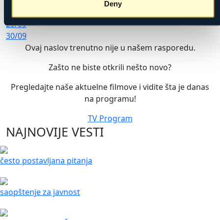
27/09
Deny
28/09
29/09
30/09
Ovaj naslov trenutno nije u našem rasporedu.
Zašto ne biste otkrili nešto novo?
Pregledajte naše aktuelne filmove i vidite šta je danas
na programu!
TV Program
NAJNOVIJE VESTI
često postavljana pitanja
saopštenje za javnost