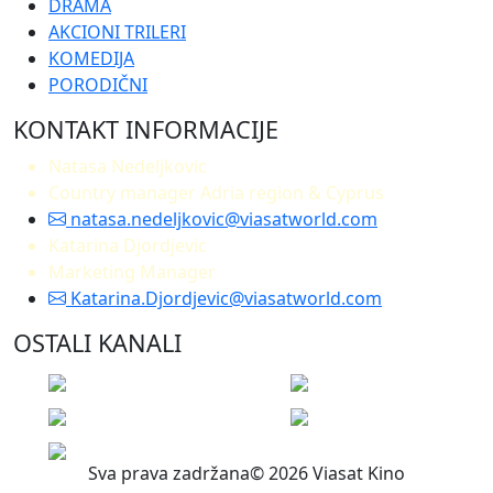
DRAMA
AKCIONI TRILERI
KOMEDIJA
PORODIČNI
KONTAKT INFORMACIJE
Natasa Nedeljkovic
Country manager Adria region & Cyprus
natasa.nedeljkovic@viasatworld.com
Katarina Djordjevic
Marketing Manager
Katarina.Djordjevic@viasatworld.com
OSTALI KANALI
Sva prava zadržana© 2026 Viasat Kino