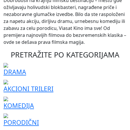
Dobrodošli na krajnju filmsku destinaciju – mesto gde
oživljavaju holivudski blokbasteri, nagrađene priče i
nezaboravne glumačke izvedbe. Bilo da ste raspoloženi
za napetu akciju, dirljivu dramu, urnebesnu komediju ili
zabavu za celu porodicu, Viasat Kino ima sve! Od
premijera najnovijih filmova do bezvremenskih klasika –
ovde se dešava prava filmska magija.
PRETRAŽITE PO
KATEGORIJAMA
DRAMA
AKCIONI TRILERI
KOMEDIJA
PORODIČNI