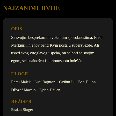
NAJZANIMLJIVIJE
OPIS
Sa svojim besprekornim vokalnim sposobnostima, Fredi
Merkjuri i njegov bend Kvin postaju superzvezde. Ali
usred svog vrtoglavog uspeha, on se bori sa svojim
egom, seksualnošću i smrtonosnom bolešću.
ULOGE
Rami Malek
Lusi Bojnton
Gvilim Li
Ben Dikon
Džozef Macelo
Ejdan Džilen
REŽISER
Brajan Singer