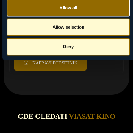
Allow all
10:00
07 / 08
MILIONI
Allow selection
Sedmogodišnji dečak pronalazi kesu punu britanskih
funti, i to samo nekoliko dana pre nego što valuta
Deny
prelazi u evro.
NAPRAVI PODSETNIK
GDE GLEDATI
VIASAT KINO