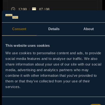
12:00
07 / 08
STJUART LITL 2
Majkl DŽ. Foks je glas Stjuarta Litla u nastavku o
Consent
Details
About
šarmantnom sitnom heroju Stjuartu. Ovog puta mora da
putuje kroz grad kako bi spasao novog prijatelja,
Margala, od zlikovca.
This website uses cookies
We use cookies to personalise content and ads, to provide
NAPRAVI PODSETNIK
social media features and to analyse our traffic. We also
share information about your use of our site with our social
media, advertising and analytics partners who may
combine it with other information that you’ve provided to
them or that they’ve collected from your use of their
services.
Consent