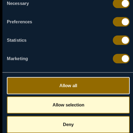
Necessary
Selection
Preferences
Statistics
Marketing
14:05
07 / 08
JEDAN JE DŽIMI GRIMBL
Allow all
Stidljivi dečak iz Mančestera konačno skuplja hrabrost
da povede svoj fudbalski klub u finale kupa.
Allow selection
NAPRAVI PODSETNIK
Deny