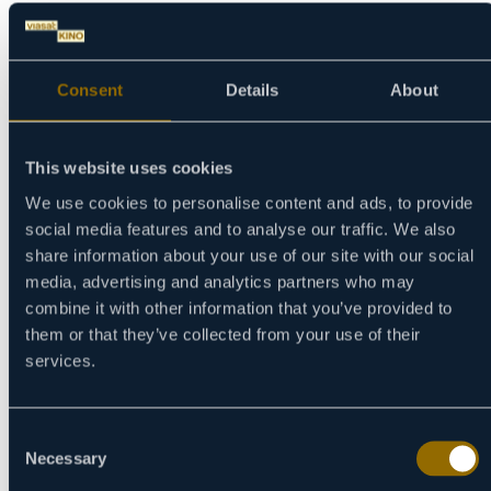
03/09
04/09
05/09
Consent
Details
About
06/09
07/09
08/09
This website uses cookies
09/09
10/09
We use cookies to personalise content and ads, to provide
11/09
social media features and to analyse our traffic. We also
12/09
share information about your use of our site with our social
13/09
media, advertising and analytics partners who may
14/09
combine it with other information that you’ve provided to
15/09
them or that they’ve collected from your use of their
16/09
services.
17/09
18/09
19/09
Consent
Necessary
20/09
Selection
21/09