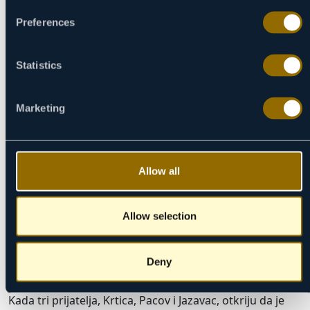
22/09
Preferences
23/09
24/09
25/09
Statistics
26/09
27/09
Marketing
28/09
29/09
30/09
Allow all
JUTRO
PREPODNE
POPODNE
VEČE
Allow selection
12:30
09 / 08
Deny
Vetar u vrbaku
Kada tri prijatelja, Krtica, Pacov i Jazavac, otkriju da je