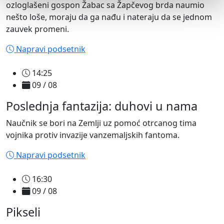
ozloglašeni gospon Žabac sa Žapčevog brda naumio
nešto loše, moraju da ga nađu i nateraju da se jednom
zauvek promeni.
Napravi podsetnik
14:25
09 / 08
Poslednja fantazija: duhovi u nama
Naučnik se bori na Zemlji uz pomoć otrcanog tima
vojnika protiv invazije vanzemaljskih fantoma.
Napravi podsetnik
16:30
09 / 08
Pikseli