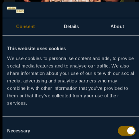
Consent
Details
About
This website uses cookies
We use cookies to personalise content and ads, to provide
social media features and to analyse our traffic. We also
03:00
06 / 08
share information about your use of our site with our social
media, advertising and analytics partners who may
4 BANKE, A NEVIN
combine it with other information that you’ve provided to
Isprovociran od strane svojih drugara, štreber koji
them or that they’ve collected from your use of their
nikada nije "radio radnju" kreće u osvajanje samohrane
services.
majke, ali ubrzo uviđa da je svaki sledeći korak teži od
prethodnog.
Consent
Necessary
Selection
NAPRAVI PODSETNIK