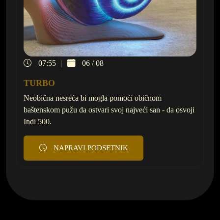
07:55
06 / 08
TURBO
Neobična nesreća bi mogla pomoći običnom
baštenskom pužu da ostvari svoj najveći san - da osvoji
Indi 500.
NAPRAVI PODSETNIK