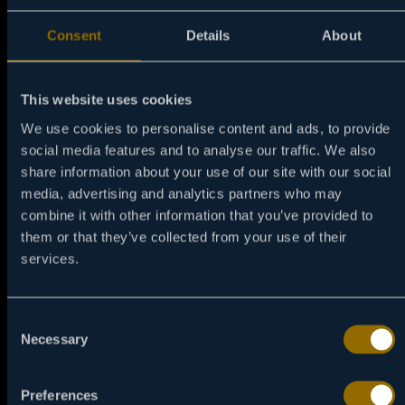
Consent
Details
About
This website uses cookies
We use cookies to personalise content and ads, to provide
12:00
08 / 08
social media features and to analyse our traffic. We also
share information about your use of our site with our social
EMODŽI FILM
media, advertising and analytics partners who may
Džin, emodži sa višestrukim ekspresijama, kreće
combine it with other information that you’ve provided to
na putovanje sa ciljem da postane običan
them or that they’ve collected from your use of their
emodži.
services.
NAPRAVI PODSETNIK
Consent
Necessary
Selection
Preferences