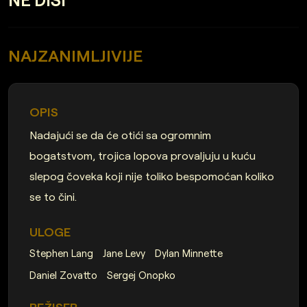
NAJZANIMLJIVIJE
OPIS
Nadajući se da će otići sa ogromnim
bogatstvom, trojica lopova provaljuju u kuću
slepog čoveka koji nije toliko bespomoćan koliko
se to čini.
ULOGE
Stephen Lang
Jane Levy
Dylan Minnette
Daniel Zovatto
Sergej Onopko
REŽISER