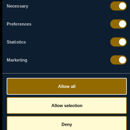
Consent
Necessary
Selection
14:05
07 / 08
JEDAN JE DŽIMI GRIMBL
Preferences
Stidljivi dečak iz Mančestera konačno skuplja hrabrost
da povede svoj fudbalski klub u finale kupa.
Statistics
NAPRAVI PODSETNIK
Marketing
Allow all
Allow selection
Deny