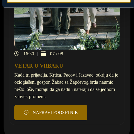
16:30
07 / 08
VETAR U VRBAKU
Kada tri prijatelja, Krtica, Pacov i Jazavac, otkriju da je
ozloglašeni gospon Žabac sa Žapčevog brda naumio
nešto loše, moraju da ga nađu i nateraju da se jednom
zauvek promeni.
NAPRAVI PODSETNIK