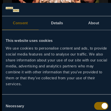
Consent
Details
About
This website uses cookies
We use cookies to personalise content and ads, to provide
social media features and to analyse our traffic. We also
03:00
06 / 08
share information about your use of our site with our social
media, advertising and analytics partners who may
4 BANKE, A NEVIN
combine it with other information that you’ve provided to
Isprovociran od strane svojih drugara, štreber koji
them or that they’ve collected from your use of their
nikada nije "radio radnju" kreće u osvajanje samohrane
services.
majke, ali ubrzo uviđa da je svaki sledeći korak teži od
prethodnog.
Consent
Necessary
NAPRAVI PODSETNIK
Selection