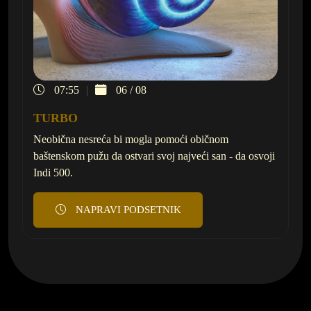
07:55
06 / 08
TURBO
Neobična nesreća bi mogla pomoći običnom
baštenskom pužu da ostvari svoj najveći san - da osvoji
Indi 500.
NAPRAVI PODSETNIK