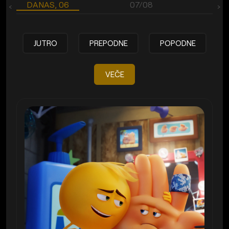
DANAS, 06
07/08
‹
›
JUTRO
PREPODNE
POPODNE
VEČE