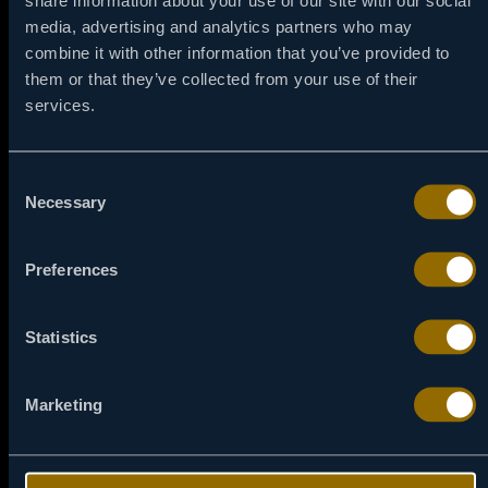
media, advertising and analytics partners who may
combine it with other information that you’ve provided to
them or that they’ve collected from your use of their
services.
Consent
Necessary
Selection
Preferences
20:00
06 / 08
Statistics
OPSEDNUTA
Uspešni menadžer, koji je upravo dobio
Marketing
unapređenje, veoma je zadovoljan svojim
životom. Ali kada mlađa koleginica počne da ga
proganja, sve stvari za koje je tako naporno
radio bivaju ugrožene.