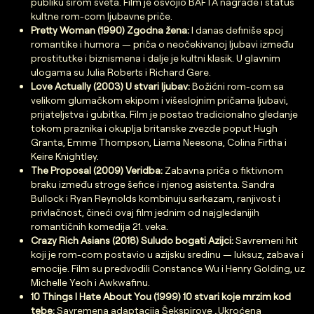
publiku širom sveta. Film je osvojio BAFTA nagrade i status
kultne rom-com ljubavne priče.
Pretty Woman (1990) Zgodna žena:
I danas definiše spoj
romantike i humora — priča o neočekivanoj ljubavi između
prostitutke i biznismena i dalje je kultni klasik. U glavnim
ulogama su Julia Roberts i Richard Gere.
Love Actually (2003) U stvari ljubav:
Božićni rom-com sa
velikom glumačkom ekipom i višeslojnim pričama ljubavi,
prijateljstva i gubitka. Film je postao tradicionalno gledanje
tokom praznika i okuplja britanske zvezde poput Hugh
Granta, Emme Thompson, Liama Neesona, Colina Firtha i
Keire Knightley.
The Proposal (2009) Veridba:
Zabavna priča o fiktivnom
braku između stroge šefice i njenog asistenta. Sandra
Bullock i Ryan Reynolds kombinuju sarkazam, ranjivost i
privlačnost, čineći ovaj film jednim od najgledanijih
romantičnih komedija 21. veka.
Crazy Rich Asians (2018) Suludo bogati Azijci:
Savremeni hit
koji je rom-com postavio u azijsku sredinu — luksuz, zabava i
emocije. Film su predvodili Constance Wu i Henry Golding, uz
Michelle Yeoh i Awkwafinu.
10 Things I Hate About You (1999) 10 stvari koje mrzim kod
tebe:
Savremena adaptacija Šekspirove „Ukroćena