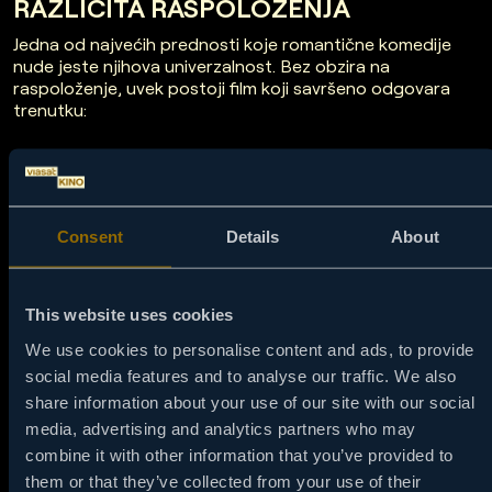
RAZLIČITA RASPOLOŽENJA
Jedna od najvećih prednosti koje romantične komedije
nude jeste njihova univerzalnost. Bez obzira na
raspoloženje, uvek postoji film koji savršeno odgovara
trenutku:
Za Dan zaljubljenih:
Ako tražite idealan film za proslavu
ljubavi, filmovi za Dan zaljubljenih su nežni, iskreni i puni
emocija. Bilo da ih gledate s partnerom ili solo, romantične
komedije u ovom periodu godine pružaju dodatnu toplinu i
Consent
Details
About
osmeh.
Za večeri sa društvom:
Kada ste u društvu prijatelja i želite
nešto zabavno, romantične komedije su pravi pogodak. One
stvaraju zajedničke momente smeha i komentara koji ostaju
This website uses cookies
upamćeni.
We use cookies to personalise content and ads, to provide
Za one trenutke kada vam treba oslonac:
Neki dani su teži
social media features and to analyse our traffic. We also
od drugih. Tada su filmovi za zaljubljene najbolji saputnici.
Pomažu vam da zaboravite brige i verujete da posle svake
share information about your use of our site with our social
oluje dolazi sunce.
media, advertising and analytics partners who may
Za letnje večeri ili zimske popodneve:
Romantične komedije
combine it with other information that you’ve provided to
ne poznaju sezonalnost. Bilo da ih gledate pod ćebetom
them or that they’ve collected from your use of their
dok napolju veje sneg ili na terasi uz limunadu, one su uvek