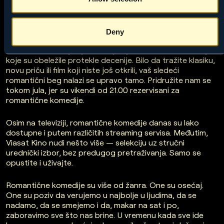
KOMEDIJE
?
Dobra vest je da više ne morate da lutate. Na Viasat Kino
Deny
kanalu vas čekaju pažljivo odabrani filmovi za zaljubljene,
filmovi za Dan zaljubljenih i najbolje romantične komedije
koje su obeležile protekle decenije. Bilo da tražite klasiku,
novu priču ili film koji niste još otkrili, vaš sledeći
romantični beg nalazi se upravo tamo. Pridružite nam se
tokom jula, jer su vikendi od 21.00 rezervisani za
romantične komedije.
Osim na televiziji, romantične komedije danas su lako
dostupne i putem različitih streaming servisa. Međutim,
Viasat Kino nudi nešto više — selekciju uz stručni
urednički izbor, bez predugog pretraživanja. Samo se
opustite i uživajte.
Romantične komedije su više od žanra. One su osećaj.
One su poziv da verujemo u najbolje u ljudima, da se
nadamo, da se smejemo i da, makar na sat i po,
zaboravimo sve što nas brine. U vremenu kada sve ide