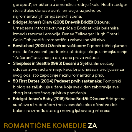
goropad“, smeštena u američku srednju školu. Heath Ledger
i Julia Stiles donose bunt i emociju, uz jednu od
najromantičnijih tinejdžerskih scena.
Bridget Jones's Diary (2001) Dnevnik Bridžit Džouns:
Urnebesna introspektivna priča o Bridget koja balansira
između razuma i emocija. Renée Zellweger, Hugh Grant i
Colin Firth podižu romantičnu zabavu na viši nivo.
Bewitched (2005) Oženih se vešticom:
Egocentrični glumac
misli da će zaseniti partnerku, ali dobija ulogu u rimejku serije
"Začarani" bez znanja da je ona prava veštica.
Sleepless in Seattle (1993) Besani u Sijetlu:
Sin svežeg
udovca zove radio emisiju kako bi pronašao novu ljubav za
svog oca, što započinje nežnu romantičnu priču.
50 First Dates (2004) Pedeset prvih sastanaka:
Pomorski
biolog se zaljubljuje u ženu koja svaki dan zaboravlja sve
zbog kratkoročnog gubitka pamćenja.
Bridget Jones’s Baby (2016) Beba Bridžit Džouns:
Bridget se
suočava s trudnoćom i neizvesnošću oko očinstva dok
balansira između starog i novog ljubavnog interesa.
ROMANTIČNE KOMEDIJE
ZA