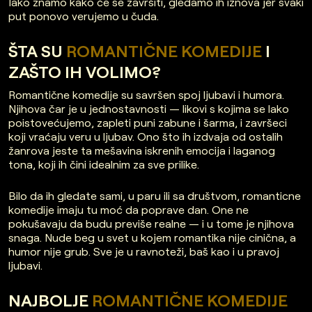
Iako znamo kako će se završiti, gledamo ih iznova jer svaki
put ponovo verujemo u čuda.
ŠTA SU
ROMANTIČNE KOMEDIJE
I
ZAŠTO IH VOLIMO?
Romantične komedije su savršen spoj ljubavi i humora.
Njihova čar je u jednostavnosti — likovi s kojima se lako
poistovećujemo, zapleti puni zabune i šarma, i završeci
koji vraćaju veru u ljubav. Ono što ih izdvaja od ostalih
žanrova jeste ta mešavina iskrenih emocija i laganog
tona, koji ih čini idealnim za sve prilike.
Bilo da ih gledate sami, u paru ili sa društvom, romanticne
komedije imaju tu moć da poprave dan. One ne
pokušavaju da budu previše realne — i u tome je njihova
snaga. Nude beg u svet u kojem romantika nije cinična, a
humor nije grub. Sve je u ravnoteži, baš kao i u pravoj
ljubavi.
NAJBOLJE
ROMANTIČNE KOMEDIJE