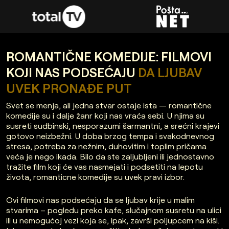
ROMANTIČNE KOMEDIJE: FILMOVI
KOJI NAS PODSEĆAJU
DA LJUBAV
UVEK PRONAĐE PUT
Svet se menja, ali jedna stvar ostaje ista — romantične
komedije su i dalje žanr koji nas vraća sebi. U njima su
susreti sudbinski, nesporazumi šarmantni, a srećni krajevi
gotovo neizbežni. U doba brzog tempa i svakodnevnog
stresa, potreba za nežnim, duhovitim i toplim pričama
veća je nego ikada. Bilo da ste zaljubljeni ili jednostavno
tražite film koji će vas nasmejati i podsetiti na lepotu
života, romanticne komedije su uvek pravi izbor.
Ovi filmovi nas podsećaju da se ljubav krije u malim
stvarima – pogledu preko kafe, slučajnom susretu na ulici
ili u nemogućoj vezi koja se, ipak, završi poljupcem na kiši.