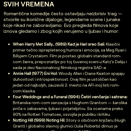
SVIH VREMENA
Romantične komedije često ostavljaju neizbrisiv trag —
stvorile su ikonične dijaloge, legendarne scene i junake
koje nikad ne zaboravljamo. Evo pregleda filmova koje
iznova gledamo i zbog kojih verujemo u ljubav i humor:
When Harry Met Sally… (1989) Kad je Hari sreo Sali:
Klasični
primer tečno isprepletenog humora i emocija, sa Meg Ryan i
Billyjem Crystalom. Film je postao globalni standard rom-
com žanra, prepoznatljiv po toj čuvenoj sceni u Katz’s Deliju i
sada je deo Nacionalnog filmskog registra SAD-a.
Annie Hall (1977) Eni Hol:
Woody Allen i Diane Keaton spajaju
duhovitost i introspektivnost. Ovaj film je ustoličen kao
jedan od najboljih, zauzevši 2. mesto na AFI-inoj listi rom-
com klasika.
Four Weddings and a Funeral (1994) Četiri venčanja i sahrana:
Britanska rom-com senzacija s Hughom Grantom — šarolika
priča o zabavama, ljubavi i prijateljstvu. Sa ocenama preko
90% na Rotten Tomatoes, osvojila je publiku i kritiku.
Notting Hill (1999) Noting Hil:
Story o običnom knjižaru (Hugh
Grant) i globalno slavnoj glumici (Julia Roberts) dirnuo je