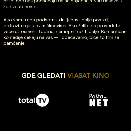
brzo, one nas podsećaju da se najlepše stvari dešavaju
kad zastanemo.
Ako vam treba podsetnik da ljubav i dalje postoji,
potražite ga u ovim filmovima. Ako želite da provedete
veče uz osmeh i toplinu, nemojte tražiti dalje. Romantične
komedije čekaju na vas — i obećavamo, biće to film za
pamćenje.
GDE GLEDATI
VIASAT KINO