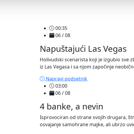
00:35
06 / 08
Napuštajući Las Vegas
Holivudski scenarista koji je izgubio sv
iz Las Vegasa i sa njom započinje neobično
Napravi podsetnik
03:00
06 / 08
4 banke, a nevin
Isprovociran od strane svojih drugara, štr
osvajanje samohrane majke, ali ubrzo uviđ