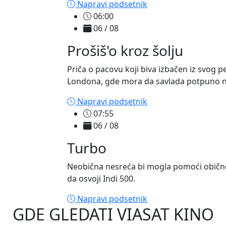
Napravi podsetnik
06:00
06 / 08
Prošiš'o kroz šolju
Priča o pacovu koji biva izbačen iz svog pe
Londona, gde mora da savlada potpuno nov
Napravi podsetnik
07:55
06 / 08
Turbo
Neobična nesreća bi mogla pomoći običn
da osvoji Indi 500.
Napravi podsetnik
GDE GLEDATI
VIASAT KINO