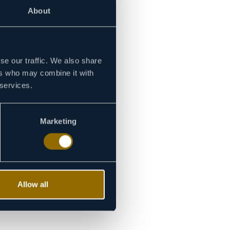
About
se our traffic. We also share
ers who may combine it with
 services.
Marketing
Allow all