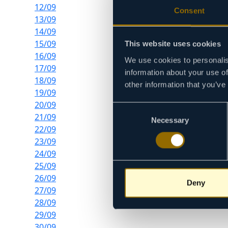
12/09
Consent
13/09
14/09
15/09
This website uses cookies
16/09
We use cookies to personalis
17/09
information about your use of
18/09
other information that you’ve
19/09
20/09
Consent
21/09
Necessary
Selection
22/09
23/09
24/09
25/09
26/09
Deny
27/09
28/09
29/09
30/09