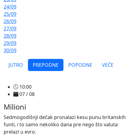
24/09
25/09
26/09
27/09
28/09
29/09
30/09
JUTRO
PREPODNE
POPODNE
VEČE
10:00
07 / 08
Milioni
Sedmogodišnji dečak pronalazi kesu punu britanskih
funti, i to samo nekoliko dana pre nego što valuta
prelazi u evro.