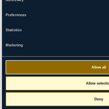
Izjava o privatnosti
Selection
DRAMA
Preferences
AKCIONI TRILERI
KOMEDIJA
PORODIČNI
Statistics
KONTAKT INFORMACIJE
Natasa Nedeljkovic
Marketing
Country manager Adria region & Cyprus
natasa.nedeljkovic@viasatworld.com
Katarina Djordjevic
Allow all
Marketing Manager
Katarina.Djordjevic@viasatworld.com
OSTALI KANALI
Allow selecti
Deny