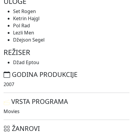
ULOGE
Set Rogen
Ketrin Hajgl
Pol Rad
Lezli Men
Džejson Segel
REŽISER
Džad Eptou
GODINA PRODUKCIJE
2007
VRSTA PROGRAMA
Movies
ŽANROVI