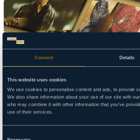
Consent
Details
Preplati se na novosti
PRIJAVITE SE
This website uses cookies
We use cookies to personalise content and ads, to provide soc
We also share information about your use of our site with our
who may combine it with other information that you’ve provid
use of their services.
Početna
TV program
Gde gledati
Consent
Necessary