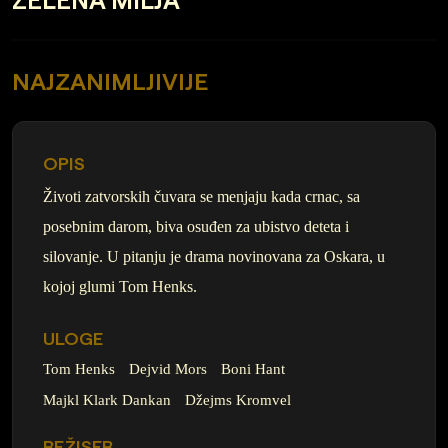
NAJZANIMLJIVIJE
OPIS
Životi zatvorskih čuvara se menjaju kada crnac, sa
posebnim darom, biva osuđen za ubistvo deteta i
silovanje. U pitanju je drama novinovana za Oskara, u
kojoj glumi Tom Henks.
ULOGE
Tom Henks
Dejvid Mors
Boni Hant
Majkl Klark Dankan
Džejms Kromvel
REŽISER