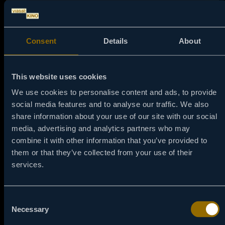
DANAS, 07
08/08
‹
›
Consent
Details
About
JUTRO
PREPODNE
POPODNE
This website uses cookies
VEČE
We use cookies to personalise content and ads, to provide
social media features and to analyse our traffic. We also
share information about your use of our site with our social
media, advertising and analytics partners who may
combine it with other information that you’ve provided to
them or that they’ve collected from your use of their
services.
Consent
Necessary
Selection