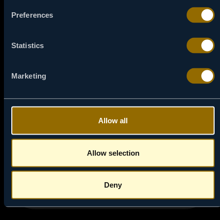
Preferences
Statistics
10:00
07 / 08
Marketing
MILIONI
Sedmogodišnji dečak pronalazi kesu punu britanskih
funti, i to samo nekoliko dana pre nego što valuta
Allow all
prelazi u evro.
Allow selection
NAPRAVI PODSETNIK
Deny