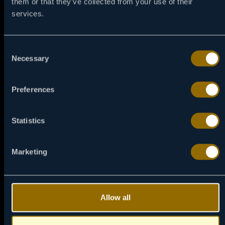
them or that they’ve collected from your use of their
services.
Consent
Necessary
Selection
Preferences
21:00
09 / 08
Statistics
BEJBI MAMA
Uspešna i sama poslovna žena koja sanja o tome da ima
Marketing
bebu otkriva da je neplodna i unajmljuje ženu iz
radničke klase da bude njena neobična surogat mama.
Allow all
NAPRAVI PODSETNIK