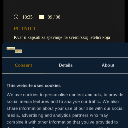
18:35
09 / 08
PUTNICI
Kvar u kapsuli za spavanje na svemirskoj letelici koja
putuje ka udaljenoj kolonizacionoj planeti budi jednog
putnika 90 godina ranije.
Consent
Details
About
NAPRAVI PODSETNIK
This website uses cookies
We use cookies to personalise content and ads, to provide
social media features and to analyse our traffic. We also
share information about your use of our site with our social
media, advertising and analytics partners who may
combine it with other information that you’ve provided to