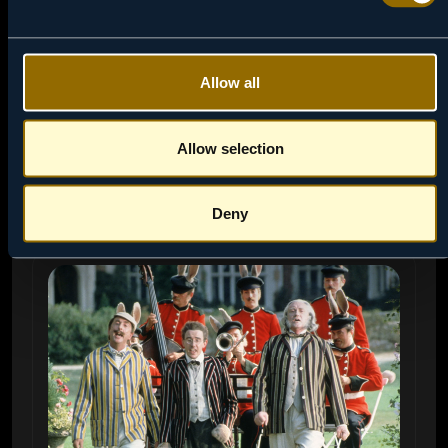
14:05
07 / 08
JEDAN JE DŽIMI GRIMBL
Stidljivi dečak iz Mančestera konačno skuplja
Allow all
hrabrost da povede svoj fudbalski klub u finale
kupa.
Allow selection
NAPRAVI PODSETNIK
Deny