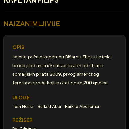
NAJZANIMLJIVIJE
OPIS
Istinita priča o kapetanu Ričardu Filipsu i otmici
broda pod američkom zastavom od strane
somalijskih pirata 2009, prvog američkog
teretnog broda koji je otet posle 200 godina.
ULOGE
Tom Henks
Barkad Abdi
Barkad Abdiraman
REŽISER
Pol Gringras