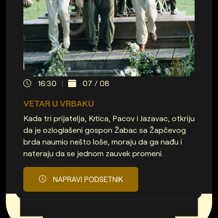
16:30
07 / 08
VETAR U VRBAKU
Kada tri prijatelja, Krtica, Pacov i Jazavac, otkriju
da je ozloglašeni gospon Žabac sa Žapčevog
brda naumio nešto loše, moraju da ga nađu i
nateraju da se jednom zauvek promeni.
NAPRAVI PODSETNIK