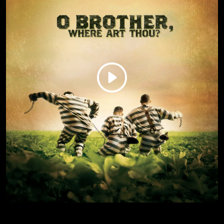
SPALITI POSLE ČITANJA
Disk sa memoarima CIA agenta završava u rukama dva
beskrupulozna radnika teretane, koja pokušavaju da ga
prodaju.