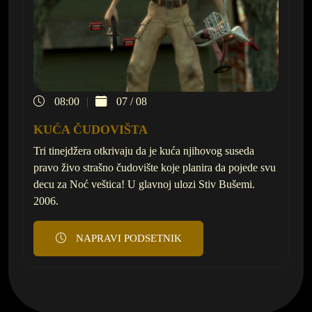
08:00
07 / 08
KUĆA ČUDOVIŠTA
Tri tinejdžera otkrivaju da je kuća njihovog suseda
pravo živo strašno čudovište koje planira da pojede svu
decu za Noć veštica! U glavnoj ulozi Stiv Bušemi.
2006.
NAPRAVI PODSETNIK