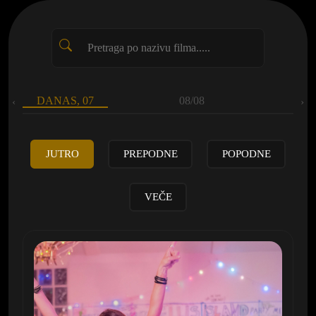
DANAS, 07
08/08
‹
›
JUTRO
PREPODNE
POPODNE
VEČE