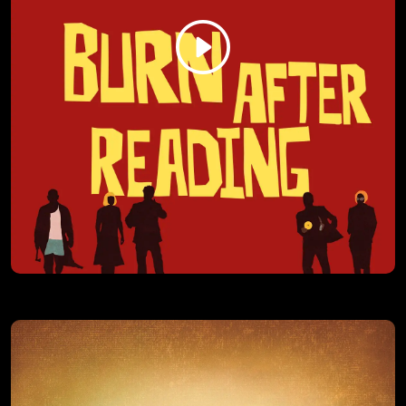
osvoji bivšu devojku i da se suprotstavi celoj zajednici, koja
se vratila iz mrtvih kako bi pojeli žive.