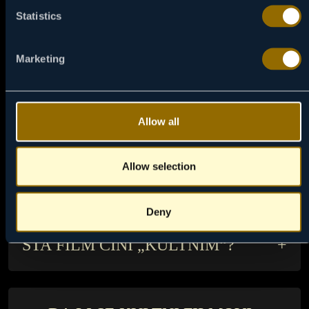
kreću na putovanje u Nju Orleans.
Statistics
GDE GLEDATI
VIASAT KINO
Marketing
Allow all
Allow selection
FAQS
Deny
ŠTA FILM ČINI „KULTNIM“?
+