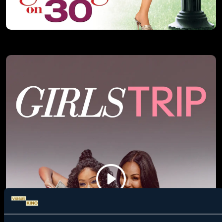
DANAS 13, SUTRA 30
Dženifer Garner i Mark Rufalo glume u ovoj romantičnoj
komediji, o devojčici koja sa svojih 13 godina iznenada ulazi
u tridesete, i od štrebera postaje kraljica glamura.