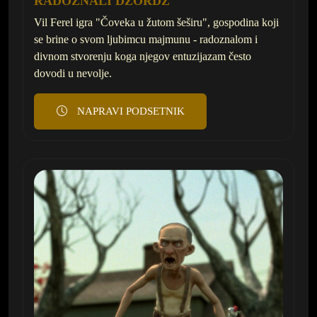
RADOZNALI DŽORDŽ
Vil Ferel igra "Čoveka u žutom šeširu", gospodina koji
se brine o svom ljubimcu majmunu - radoznalom i
divnom stvorenju koga njegov entuzijazam često
dovodi u nevolje.
NAPRAVI PODSETNIK