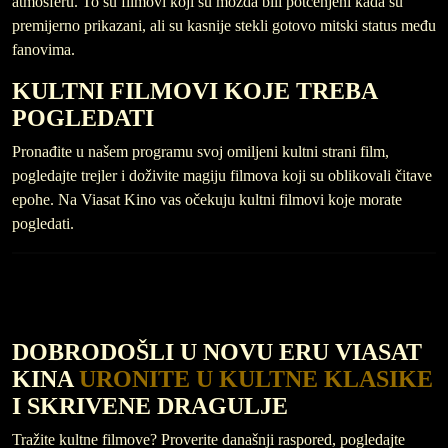
atmosferu. To su filmovi koji su možda bili potcenjeni kada su
premijerno prikazani, ali su kasnije stekli gotovo mitski status među
fanovima.
KULTNI FILMOVI KOJE TREBA
POGLEDATI
Pronađite u našem programu svoj omiljeni kultni strani film,
pogledajte trejler i doživite magiju filmova koji su oblikovali čitave
epohe. Na Viasat Kino vas očekuju kultni filmovi koje morate
pogledati.
DOBRODOŠLI U NOVU ERU VIASAT
KINA
URONITE U KULTNE KLASIKE
I SKRIVENE DRAGULJE
Tražite kultne filmove? Proverite današnji raspored, pogledajte