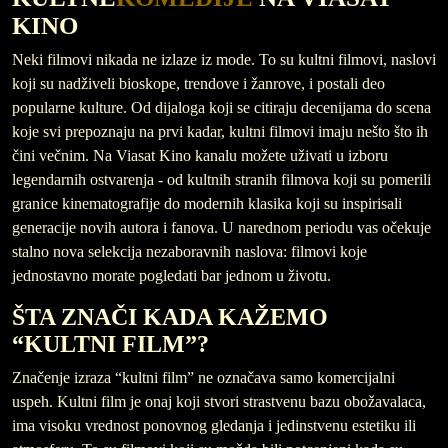
KINO
Neki filmovi nikada ne izlaze iz mode. To su kultni filmovi, naslovi
koji su nadživeli bioskope, trendove i žanrove, i postali deo
popularne kulture. Od dijaloga koji se citiraju decenijama do scena
koje svi prepoznaju na prvi kadar, kultni filmovi imaju nešto što ih
čini večnim. Na Viasat Kino kanalu možete uživati u izboru
legendarnih ostvarenja - od kultnih stranih filmova koji su pomerili
granice kinematografije do modernih klasika koji su inspirisali
generacije novih autora i fanova. U narednom periodu vas očekuje
stalno nova selekcija nezaboravnih naslova: filmovi koje
jednostavno morate pogledati bar jednom u životu.
ŠTA ZNAČI KADA KAŽEMO
“KULTNI FILM”?
Značenje izraza “kultni film” ne označava samo komercijalni
uspeh. Kultni film je onaj koji stvori strastvenu bazu obožavalaca,
ima visoku vrednost ponovnog gledanja i jedinstvenu estetiku ili