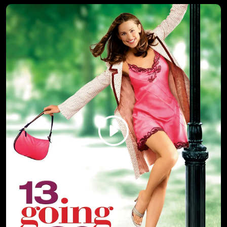
O BRATE, GDE SI?
Tri odbegla zatvorenika traže skriveno blago na dalekom
jugu, dok ih, sve to vreme, progoni jedna žena.