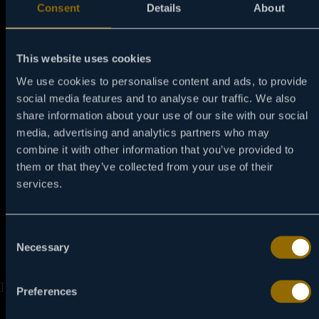
Consent
Details
About
This website uses cookies
We use cookies to personalise content and ads, to provide
social media features and to analyse our traffic. We also
share information about your use of our site with our social
media, advertising and analytics partners who may
combine it with other information that you’ve provided to
them or that they’ve collected from your use of their
GDE MOŽETE DA GLEDATE
VIASAT
services.
KINO?
Viasat Kino je dostupan kod vodećih kablovskih/satelitskih
Consent
operatera i na odabranim onlajn servisima. Dostupnost i kvalitet
Necessary
Selection
DEVOJKE NA PUTOVANJU
slike (HD/4K) zavise od vašeg paketa.
Rajan je pozvana da govori na godišnjem festivalu Esens i
]
ona to vidi kao priliku da se ponovo poveže sa svojim
Preferences
najboljim prijateljicama Sašom, Lizom i Dinom. Devojke