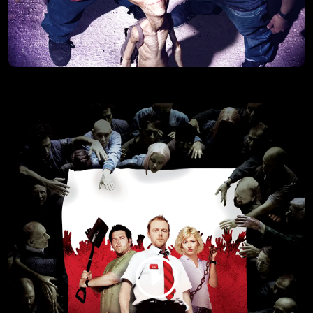
DEVERUŠE
Takmičenje između kume i deveruše oko toga ko je najbolja
drugarica mlade preti da preokrene život nezaposlenog
poslastičara.